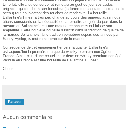
La nouvelle bouteille Ballantine's Finest conjugue tradition et modernité.
En effet, elle a su conserver et remettre au goût du jour
ses codes
originels, qu’elle doit à son fondateur (la forme rectangulaire, le blason, le
sceau) tout en injectant des touches
de modernité.
La bouteille
Ballantine’s Finest a très peu changé au cours des années, aussi nous
étions conscients
de la nécessité de la remettre au goût du jour, dans la
mesure où Ballantine’s est une marque reconnue
et qui laisse son
empreinte.
Cette nouvelle bouteille s’inscrit dans la tradition de qualité de
la marque Ballantine’s. Une tradition perpétuée depuis des
années par
Sandy Hyslop, 5
maître-assembleur de la marque.
è
Conséquence de cet engagement envers la qualité, Ballantine’s
est aujourd’hui la première marque de whisky premium non âgé en
France. Ainsi, plus d’une bouteille sur deux de whisky
premium non âgé
vendue en France est une bouteille de Ballantine’s Finest.
Cheers,
F.
Partager
Aucun commentaire: