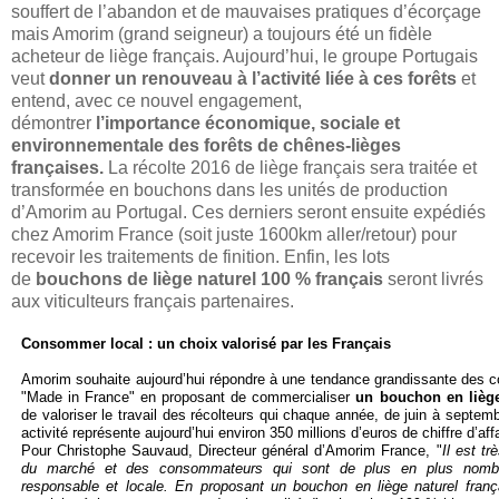
souffert de l’abandon et de mauvaises pratiques d’écorçage
mais Amorim (grand seigneur) a toujours été un fidèle
acheteur de liège français. Aujourd’hui, le groupe Portugais
veut
donner un renouveau à l’activité liée à ces forêts
et
entend, avec ce nouvel engagement,
démontrer
l’importance économique, sociale et
environnementale des forêts de chênes-lièges
françaises.
La récolte 2016 de liège français sera traitée et
transformée en bouchons dans les unités de production
d’Amorim au Portugal. Ces derniers seront ensuite expédiés
chez Amorim France
(soit juste 1600km aller/retour)
pour
recevoir les traitements de finition. Enfin, les lots
de
bouchons de liège naturel 100 % français
seront livrés
aux viticulteurs français partenaires.
Consommer local : un choix valorisé par les Français
Amorim souhaite aujourd’hui répondre à une tendance grandissante des 
"Made in France" en proposant de commercialiser
un bouchon en liège
de valoriser le travail des récolteurs qui chaque année, de juin à septem
activité représente aujourd’hui environ 350 millions d’euros de chiffre d’aff
Pour Christophe Sauvaud, Directeur général d’Amorim France, "
Il est t
du marché et des consommateurs qui sont de plus en plus nombre
responsable et locale. En proposant un bouchon en liège naturel fran