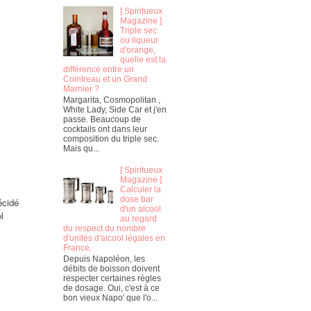
[ Spiritueux
Magazine ]
Triple sec
ou liqueur
d'orange,
quelle est la
différence entre un
Cointreau et un Grand
Marnier ?
Margarita, Cosmopolitan ,
White Lady, Side Car et j'en
passe. Beaucoup de
cocktails ont dans leur
composition du triple sec.
Mais qu...
[ Spiritueux
Magazine ]
Calculer la
dose bar
écidé
d'un alcool
l
au regard
du respect du nombre
d'unités d'alcool légales en
France.
Depuis Napoléon, les
débits de boisson doivent
respecter certaines règles
de dosage. Oui, c'est à ce
bon vieux Napo' que l'o...