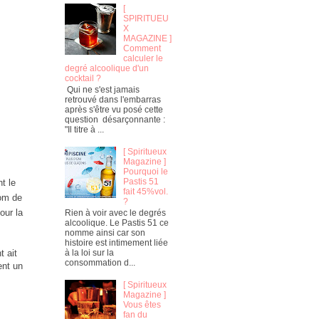
[
SPIRITUEU
X
MAGAZINE ]
Comment
calculer le
degré alcoolique d'un
cocktail ?
Qui ne s'est jamais
retrouvé dans l'embarras
après s'être vu posé cette
question désarçonnante :
"Il titre à ...
[ Spiritueux
Magazine ]
Pourquoi le
Pastis 51
t le
fait 45%vol.
om de
?
our la
Rien à voir avec le degrés
alcoolique. Le Pastis 51 ce
nomme ainsi car son
histoire est intimement liée
t ait
à la loi sur la
consommation d...
ent un
[ Spiritueux
Magazine ]
Vous êtes
fan du