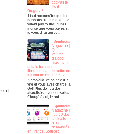
cocktail le
Petit
Grégory ?
Il faut reconnaître que les
boissons d'hommes ne se
valent pas toutes. "Dites
moi ce que vous buvez et
je vous dirai qui vo...
[ Spiritueux
Magazine ]
Quel
volume
d'alcool
maximum
puis-je transporter
librement dans le coffre de
ma voiture en France ?
Alors voilà, ce soir c'est la
fête et vous avez chargé la
Golf Plus de liquides
terait
alcoolisés divers et variés.
Chargé à cul, le pot...
[ Spiritueux
Magazine ]
Top 10 des
cocktails les
plus
demandés
en France. Source :