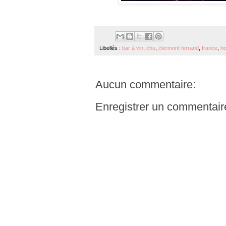
Libellés :
bar à vin
,
chu
,
clermont ferrand
,
france
,
ho
Aucun commentaire:
Enregistrer un commentair