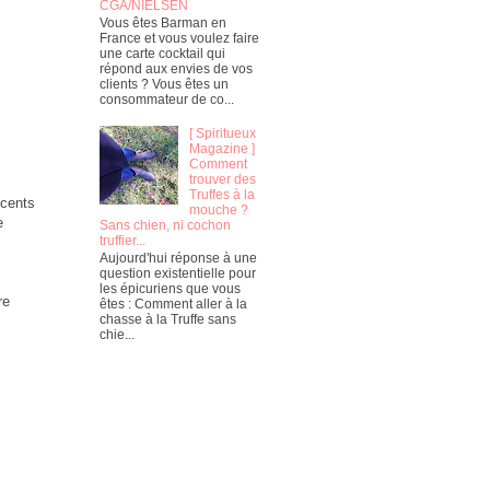
CGA/NIELSEN
Vous êtes Barman en
France et vous voulez faire
une carte cocktail qui
répond aux envies de vos
clients ? Vous êtes un
consommateur de co...
[ Spiritueux
Magazine ]
Comment
trouver des
Truffes à la
ocents
mouche ?
e
Sans chien, ni cochon
truffier...
Aujourd'hui réponse à une
question existentielle pour
les épicuriens que vous
re
êtes : Comment aller à la
chasse à la Truffe sans
chie...