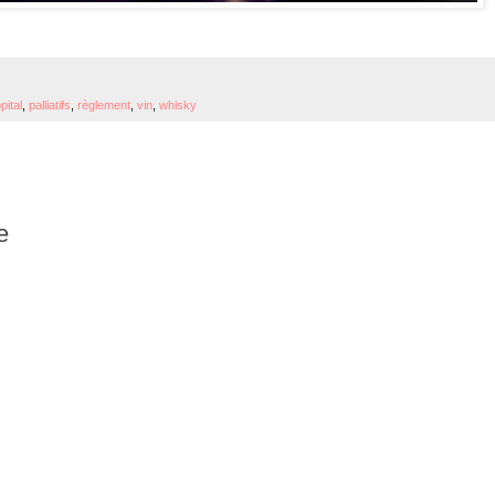
pital
,
palliatifs
,
règlement
,
vin
,
whisky
e