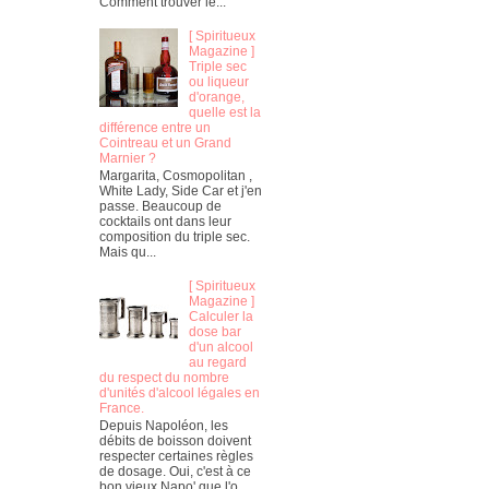
Comment trouver le...
[ Spiritueux
Magazine ]
Triple sec
ou liqueur
d'orange,
quelle est la
différence entre un
Cointreau et un Grand
Marnier ?
Margarita, Cosmopolitan ,
White Lady, Side Car et j'en
passe. Beaucoup de
cocktails ont dans leur
composition du triple sec.
Mais qu...
[ Spiritueux
Magazine ]
Calculer la
dose bar
d'un alcool
au regard
du respect du nombre
d'unités d'alcool légales en
France.
Depuis Napoléon, les
débits de boisson doivent
respecter certaines règles
de dosage. Oui, c'est à ce
bon vieux Napo' que l'o...