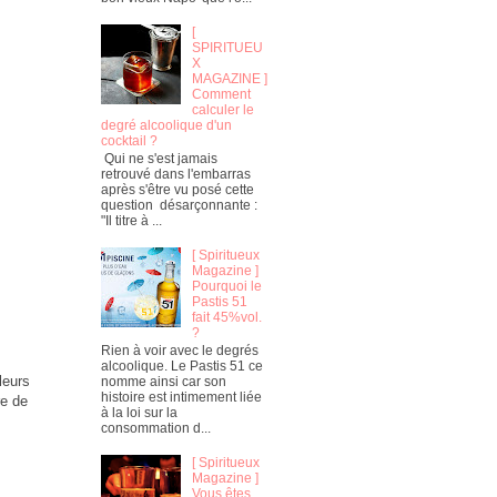
[
SPIRITUEU
X
MAGAZINE ]
Comment
calculer le
degré alcoolique d'un
cocktail ?
Qui ne s'est jamais
retrouvé dans l'embarras
après s'être vu posé cette
question désarçonnante :
"Il titre à ...
[ Spiritueux
Magazine ]
Pourquoi le
Pastis 51
fait 45%vol.
?
Rien à voir avec le degrés
alcoolique. Le Pastis 51 ce
leurs
nomme ainsi car son
histoire est intimement liée
re de
à la loi sur la
consommation d...
[ Spiritueux
Magazine ]
Vous êtes