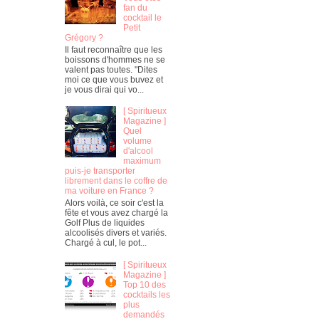
fan du
cocktail le
Petit
Grégory ?
Il faut reconnaître que les
boissons d'hommes ne se
valent pas toutes. "Dites
moi ce que vous buvez et
je vous dirai qui vo...
[ Spiritueux
Magazine ]
Quel
volume
d'alcool
maximum
puis-je transporter
librement dans le coffre de
ma voiture en France ?
Alors voilà, ce soir c'est la
fête et vous avez chargé la
Golf Plus de liquides
alcoolisés divers et variés.
Chargé à cul, le pot...
[ Spiritueux
Magazine ]
Top 10 des
cocktails les
plus
demandés