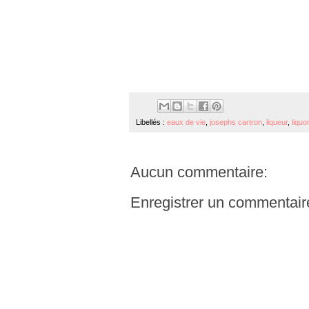
Libellés :
eaux de vie
,
josephs cartron
,
liqueur
,
liquor
Aucun commentaire:
Enregistrer un commentair