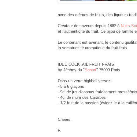
avec des crèmes de fruits, des liqueurs tradi
Créateur de saveurs depuis 1882 à
Nuits-Sa
et l’authenticité du fruit. Ce bijou de famill
Le contenant est avenant, le contenu qualitat
la somptuosité aromatique du fruit frais.
IDEE COCKTAIL FRUIT FRAIS
by Jérémy du "
Sonart
" 75009 Paris
Dans un verre highball versez:
- 5 à 6 glaçons
- 9cl de jus d'ananas fraîchement pressé/mi
- 4cl de rhum des Caraïbes
- 1/2 fruit de la passion (évidez le à la cuillèr
Cheers,
F.