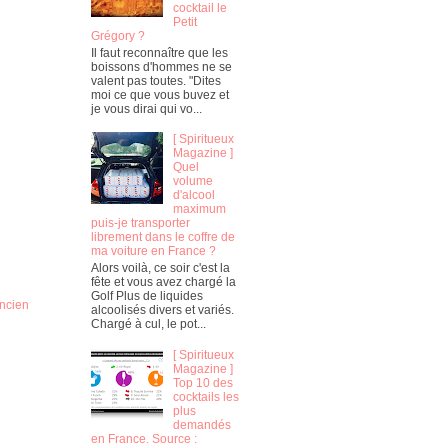
cocktail le
Petit
Grégory ?
Il faut reconnaître que les
boissons d'hommes ne se
valent pas toutes. "Dites
moi ce que vous buvez et
je vous dirai qui vo...
[ Spiritueux
Magazine ]
Quel
volume
d'alcool
maximum
puis-je transporter
librement dans le coffre de
ma voiture en France ?
Alors voilà, ce soir c'est la
fête et vous avez chargé la
Golf Plus de liquides
ancien
alcoolisés divers et variés.
Chargé à cul, le pot...
[ Spiritueux
Magazine ]
Top 10 des
cocktails les
plus
demandés
en France. Source :