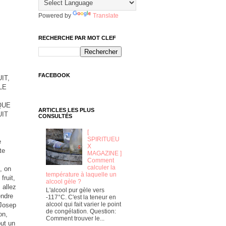
Powered by
Translate
RECHERCHE PAR MOT CLEF
FACEBOOK
IT,
LE
QUE
ARTICLES LES PLUS
UIT
CONSULTÉS
[
SPIRITUEU
e
X
te
MAGAZINE ]
h
Comment
calculer la
n
, on
température à laquelle un
fruit,
alcool gèle ?
 allez
L'alcool pur gèle vers
endre
-117°C. C'est la teneur en
alcool qui fait varier le point
 Josep
de congélation. Question:
on,
Comment trouver le...
out un