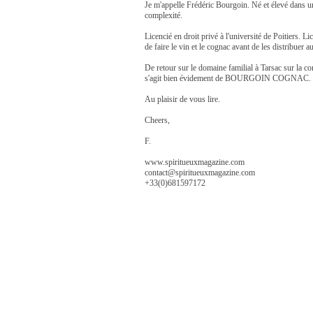
Je m'appelle Frédéric Bourgoin. Né et élevé dans u
complexité.
Licencié en droit privé à l'université de Poitiers.
de faire le vin et le cognac avant de les distribue
De retour sur le domaine familial à Tarsac sur la co
s'agit bien évidement de BOURGOIN COGNAC.
Au plaisir de vous lire.
Cheers,
F.
www.spiritueuxmagazine.com
contact@spiritueuxmagazine.com
+33(0)681597172