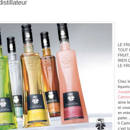
istillateur
LE FRU
TOUT 
FRUIT,
RIEN 
LE FR
Chez l
liquoris
Josep
Cartro
aime le 
et vous
en ent
parler.
h Cartr
c’est t