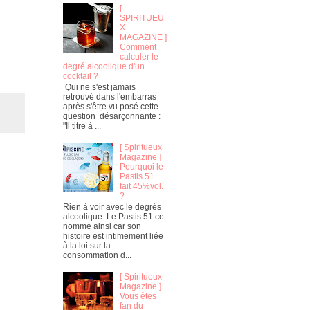
[
SPIRITUEU
X
MAGAZINE ]
Comment
calculer le
degré alcoolique d'un
cocktail ?
Qui ne s'est jamais
retrouvé dans l'embarras
après s'être vu posé cette
question désarçonnante :
"Il titre à ...
[ Spiritueux
Magazine ]
Pourquoi le
Pastis 51
fait 45%vol.
?
Rien à voir avec le degrés
alcoolique. Le Pastis 51 ce
nomme ainsi car son
histoire est intimement liée
à la loi sur la
consommation d...
[ Spiritueux
Magazine ]
Vous êtes
fan du