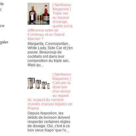
 de
[ Spiritueux
Magazine ]
s:
Triple sec
ou liqueur
d'orange,
nce
quelle est la
différence entre un
Cointreau et un Grand
Marnier ?
galer
Margarita, Cosmopolitan ,
White Lady, Side Car et j'en
passe. Beaucoup de
cocktails ont dans leur
composition du triple sec.
Mais qu...
[ Spiritueux
Magazine ]
Calculer la
dose bar
d'un alcool
au regard
du respect du nombre
d'unités d'alcool légales en
France.
Depuis Napoléon, les
débits de boisson doivent
respecter certaines règles
de dosage. Oui, c'est à ce
bon vieux Napo' que l'o...