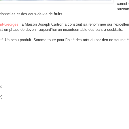
carnet
saveur
tionnelles et des eaux-de-vie de fruits.
int-Georges
, la Maison Joseph Cartron a construit sa renommée sur l’excelle
e est en phase de devenir aujourd’hui un incontournable des bars à cocktails.
if. Un beau produit. Somme toute pour l'initié des arts du bar rien ne saurait é
xé
e)