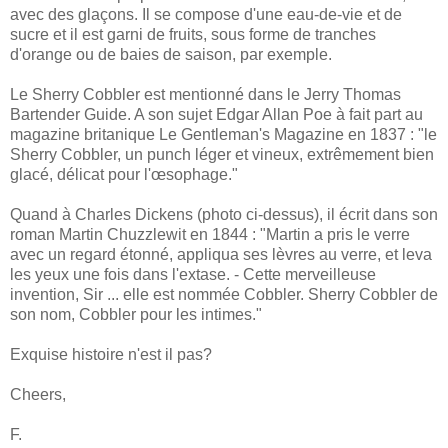
avec des glaçons. Il se compose d'une eau-de-vie et de
sucre et il est garni de fruits, sous forme de tranches
d'orange ou de baies de saison, par exemple.
Le Sherry Cobbler est mentionné dans le Jerry Thomas
Bartender Guide. A son sujet Ed
gar Allan Poe à fait part au
magazine britanique Le Gentleman's Magazine en 1837 : "le
Sherry Cobbler, un punch léger et vineux, extrêmement bien
glacé, délicat pour l'œsophage."
Quand à Charles Dickens (photo ci-dessus), il écrit dans son
roman Martin Chuzzlewit en 1844 : "Martin a pris le verre
avec un regard étonné, appliqua ses lèvres au verre, et leva
les yeux une fois dans l'extase. - Cette merveilleuse
invention, Sir ... elle est nommée Cobbler. Sherry Cobbler de
son nom, Cobbler pour les intimes."
Exquise histoire n'est il pas?
Cheers,
F.