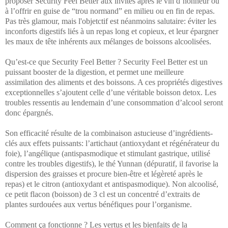
proposer Security Feel Better aux invités
après le vin d’honneur
ou
à l’offrir en guise de “
trou normand
” en milieu ou en fin de repas.
Pas très glamour, mais l'objetctif est néanmoins salutaire: éviter les
inconforts digestifs liés à un repas long et copieux, et leur épargner
les maux de tête inhérents aux mélanges de boissons alcoolisées.
Qu’est-ce que Security Feel Better ? Security Feel Better est un
puissant
booster de la digestion
, et permet une
meilleure
assimilation des aliments et des boissons
. A ces propriétés digestives
exceptionnelles s’ajoutent celle d’une véritable boisson
detox
.
Les
troubles ressentis au lendemain d’une consommation d’alcool seront
donc épargnés.
Son efficacité résulte de la combinaison astucieuse d’ingrédients-
clés aux effets puissants: l’artichaut (antioxydant et régénérateur du
foie), l’angélique (antispasmodique et stimulant gastrique, utilisé
contre les troubles digestifs), le thé Yunnan (dépuratif, il favorise la
dispersion des graisses et procure bien-être et légèreté après le
repas) et le citron (antioxydant et antispasmodique). Non alcoolisé,
ce petit flacon (boisson) de 3 cl est un concentré d’extraits de
plantes surdouées aux vertus bénéfiques pour l’organisme.
Comment ça fonctionne ? Les vertus et les bienfaits de la