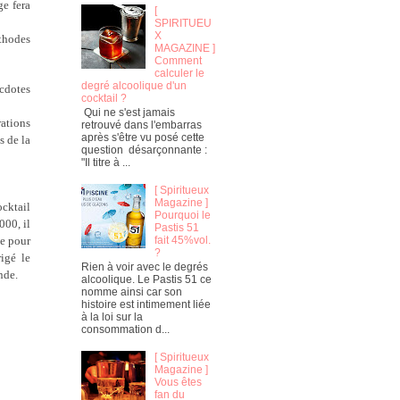
ge fera
[
SPIRITUEU
X
thodes
MAGAZINE ]
Comment
calculer le
degré alcoolique d'un
ecdotes
cocktail ?
Qui ne s'est jamais
rations
retrouvé dans l'embarras
après s'être vu posé cette
s de la
question désarçonnante :
"Il titre à ...
[ Spiritueux
Magazine ]
ocktail
Pourquoi le
000, il
Pastis 51
ne pour
fait 45%vol.
?
rigé le
Rien à voir avec le degrés
nde.
alcoolique. Le Pastis 51 ce
nomme ainsi car son
histoire est intimement liée
à la loi sur la
consommation d...
[ Spiritueux
Magazine ]
Vous êtes
fan du