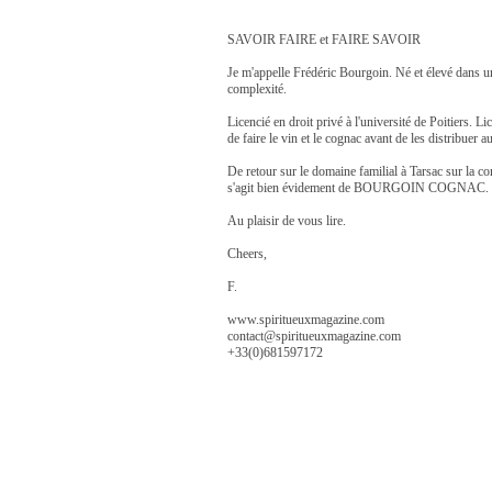
SAVOIR FAIRE et FAIRE SAVOIR
Je m'appelle Frédéric Bourgoin. Né et élevé dans u
complexité.
Licencié en droit privé à l'université de Poitiers.
de faire le vin et le cognac avant de les distribue
De retour sur le domaine familial à Tarsac sur la co
s'agit bien évidement de BOURGOIN COGNAC.
Au plaisir de vous lire.
Cheers,
F.
www.spiritueuxmagazine.com
contact@spiritueuxmagazine.com
+33(0)681597172