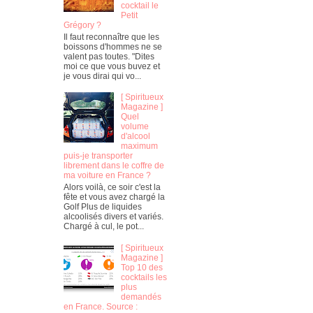
cocktail le
Petit
Grégory ?
Il faut reconnaître que les
boissons d'hommes ne se
valent pas toutes. "Dites
moi ce que vous buvez et
je vous dirai qui vo...
[ Spiritueux
Magazine ]
Quel
volume
d'alcool
maximum
puis-je transporter
librement dans le coffre de
ma voiture en France ?
Alors voilà, ce soir c'est la
fête et vous avez chargé la
Golf Plus de liquides
alcoolisés divers et variés.
Chargé à cul, le pot...
[ Spiritueux
Magazine ]
Top 10 des
cocktails les
plus
demandés
en France. Source :