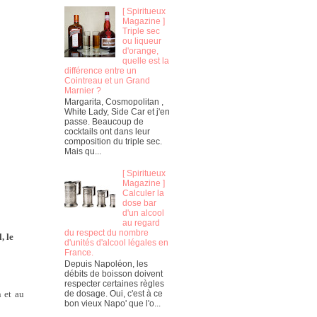
[ Spiritueux
Magazine ]
Triple sec
ou liqueur
d'orange,
quelle est la
différence entre un
Cointreau et un Grand
Marnier ?
Margarita, Cosmopolitan ,
White Lady, Side Car et j'en
passe. Beaucoup de
cocktails ont dans leur
composition du triple sec.
Mais qu...
[ Spiritueux
Magazine ]
Calculer la
dose bar
d'un alcool
au regard
du respect du nombre
, le
d'unités d'alcool légales en
France.
Depuis Napoléon, les
débits de boisson doivent
respecter certaines règles
n et au
de dosage. Oui, c'est à ce
bon vieux Napo' que l'o...