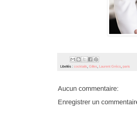
Libellés :
cocktails
,
Gilles
,
Laurent Gréco
,
paris
Aucun commentaire:
Enregistrer un commentair