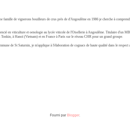
ne famille de vignerons bouilleurs de crus près de d'Angoulême en 1986 je cherche à comprendr
 Licencié en viticulture et oenologie au lycée viticole de l'Oisellerie à Angoulême. Titulaire d'
r au Tonkin, à Hanoï (Vietnam) et en France à Paris sur le réseau CHR pour un grand groupe.
mmune de St Saturnin, je m'applique à l'élaboration de cognacs de haute qualité dans le respect a
Fourni par
Blogger
.