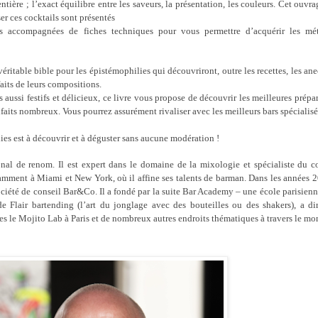
entière ; l’exact équilibre entre les saveurs, la présentation, les couleurs. Cet ouvra
ser ces cocktails sont présentés
s accompagnées de fiches techniques pour vous permettre d’acquérir les mé
véritable bible pour les épistémophilies qui découvriront, outre les recettes, les an
faits de leurs compositions.
s aussi festifs et délicieux, ce livre vous propose de découvrir les meilleures prépa
aits nombreux. Vous pourrez assurément rivaliser avec les meilleurs bars spécialisé
ies est à découvrir et à déguster sans aucune modération !
onal de renom. Il est expert dans le domaine de la mixologie et spécialiste du c
tamment à Miami et New York, où il affine ses talents de barman. Dans les années 2
société de conseil Bar&Co. Il a fondé par la suite Bar Academy – une école parisien
e Flair bartending (l’art du jonglage avec des bouteilles ou des shakers), a di
es le Mojito Lab à Paris et de nombreux autres endroits thématiques à travers le mo