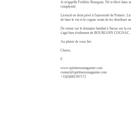
Je m'appelle Frédéric Bourgoin. Né et élevé dans u
complexité.
Licencié en droit privé à l'université de Poitiers.
de faire le vin et le cognac avant de les distribue
De retour sur le domaine familial à Tarsac sur la co
s'agit bien évidement de BOURGOIN COGNAC.
Au plaisir de vous lire.
Cheers,
F.
www.spiritueuxmagazine.com
contact@spiritueuxmagazine.com
+33(0)681597172