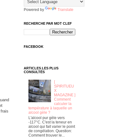
Powered by
Translate
RECHERCHE PAR MOT CLEF
FACEBOOK
ARTICLES LES PLUS
CONSULTÉS
[
SPIRITUEU
X
MAGAZINE ]
Comment
quand
calculer la
et
température à laquelle un
frais
alcool gèle ?
L'alcool pur gèle vers
-117°C. C'est la teneur en
alcool qui fait varier le point
de congélation. Question:
Comment trouver le...