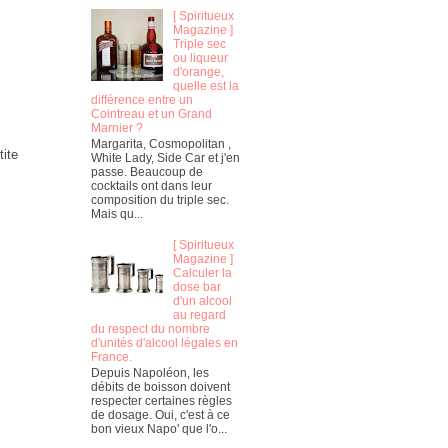
[ Spiritueux
Magazine ]
Triple sec
ou liqueur
d'orange,
quelle est la
différence entre un
Cointreau et un Grand
Marnier ?
Margarita, Cosmopolitan ,
tite
White Lady, Side Car et j'en
passe. Beaucoup de
cocktails ont dans leur
composition du triple sec.
Mais qu...
[ Spiritueux
Magazine ]
Calculer la
dose bar
d'un alcool
au regard
du respect du nombre
d'unités d'alcool légales en
France.
Depuis Napoléon, les
débits de boisson doivent
respecter certaines règles
de dosage. Oui, c'est à ce
bon vieux Napo' que l'o...