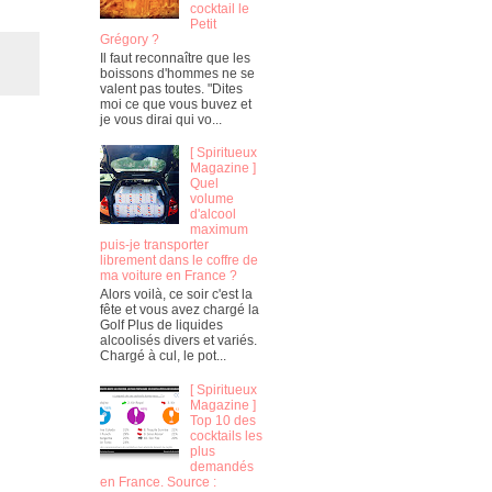
cocktail le
Petit
Grégory ?
Il faut reconnaître que les
boissons d'hommes ne se
valent pas toutes. "Dites
moi ce que vous buvez et
je vous dirai qui vo...
[ Spiritueux
Magazine ]
Quel
volume
d'alcool
maximum
puis-je transporter
librement dans le coffre de
ma voiture en France ?
Alors voilà, ce soir c'est la
fête et vous avez chargé la
Golf Plus de liquides
alcoolisés divers et variés.
Chargé à cul, le pot...
[ Spiritueux
Magazine ]
Top 10 des
cocktails les
plus
demandés
en France. Source :