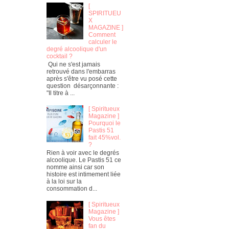
[
SPIRITUEU
X
MAGAZINE ]
Comment
calculer le
degré alcoolique d'un
cocktail ?
Qui ne s'est jamais
retrouvé dans l'embarras
après s'être vu posé cette
question désarçonnante :
"Il titre à ...
[ Spiritueux
Magazine ]
Pourquoi le
Pastis 51
fait 45%vol.
?
Rien à voir avec le degrés
alcoolique. Le Pastis 51 ce
nomme ainsi car son
histoire est intimement liée
à la loi sur la
consommation d...
[ Spiritueux
Magazine ]
Vous êtes
fan du