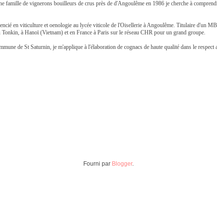
ne famille de vignerons bouilleurs de crus près de d'Angoulême en 1986 je cherche à comprendr
 Licencié en viticulture et oenologie au lycée viticole de l'Oisellerie à Angoulême. Titulaire d'
r au Tonkin, à Hanoï (Vietnam) et en France à Paris sur le réseau CHR pour un grand groupe.
mmune de St Saturnin, je m'applique à l'élaboration de cognacs de haute qualité dans le respect a
Fourni par
Blogger
.