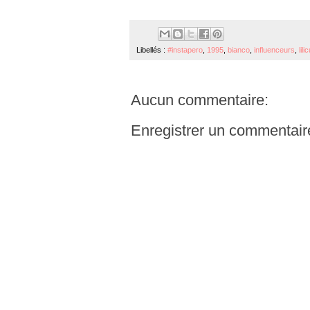
Libellés :
#instapero
,
1995
,
bianco
,
influenceurs
,
lili
Aucun commentaire:
Enregistrer un commentair