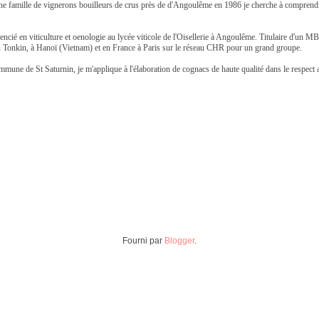
ne famille de vignerons bouilleurs de crus près de d'Angoulême en 1986 je cherche à comprendr
 Licencié en viticulture et oenologie au lycée viticole de l'Oisellerie à Angoulême. Titulaire d'
r au Tonkin, à Hanoï (Vietnam) et en France à Paris sur le réseau CHR pour un grand groupe.
mmune de St Saturnin, je m'applique à l'élaboration de cognacs de haute qualité dans le respect a
Fourni par
Blogger
.