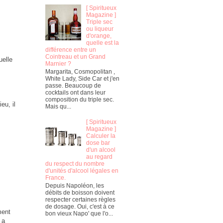
[ Spiritueux
Magazine ]
Triple sec
ou liqueur
d'orange,
quelle est la
différence entre un
Cointreau et un Grand
uelle
Marnier ?
Margarita, Cosmopolitan ,
White Lady, Side Car et j'en
passe. Beaucoup de
cocktails ont dans leur
composition du triple sec.
eu, il
Mais qu...
[ Spiritueux
Magazine ]
Calculer la
dose bar
d'un alcool
au regard
du respect du nombre
d'unités d'alcool légales en
France.
Depuis Napoléon, les
débits de boisson doivent
respecter certaines règles
de dosage. Oui, c'est à ce
ment
bon vieux Napo' que l'o...
 a