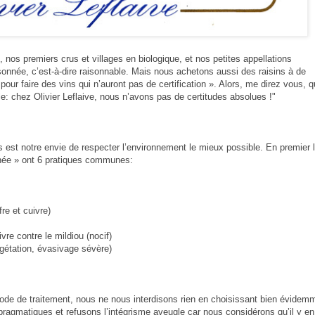
os premiers crus et villages en biologique, et nos petites appellations
isonnée, c’est-à-dire raisonnable. Mais nous achetons aussi des raisins à de
pour faire des vins qui n’auront pas de certification ». Alors, me direz vous, q
le: chez Olivier Leflaive, nous n’avons pas de certitudes absolues !"
 est notre envie de respecter l’environnement le mieux possible. En premier li
onnée » ont 6 pratiques communes:
re et cuivre)
vre contre le mildiou (nocif)
égétation, évasivage sévère)
mode de traitement, nous ne nous interdisons rien en choisissant bien évidem
ragmatiques et refusons l’intégrisme aveugle car nous considérons qu’il y en