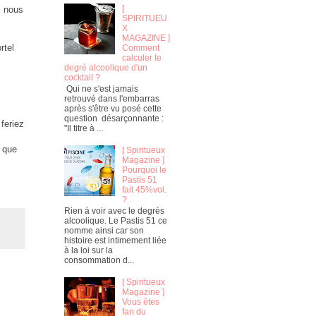
[
l nous
SPIRITUEU
X
MAGAZINE ]
rtel
Comment
calculer le
degré alcoolique d'un
cocktail ?
Qui ne s'est jamais
retrouvé dans l'embarras
après s'être vu posé cette
question désarçonnante :
 feriez
"Il titre à ...
s que
[ Spiritueux
Magazine ]
Pourquoi le
Pastis 51
fait 45%vol.
?
Rien à voir avec le degrés
alcoolique. Le Pastis 51 ce
nomme ainsi car son
histoire est intimement liée
à la loi sur la
consommation d...
[ Spiritueux
Magazine ]
Vous êtes
fan du