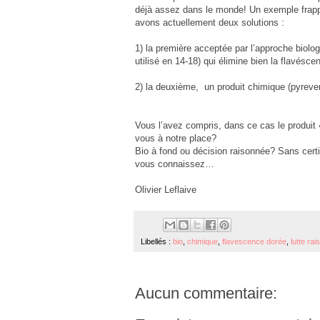
déjà assez dans le monde! Un exemple frappan
avons actuellement deux solutions :
1) la première acceptée par l’approche biolo
utilisé en 14-18) qui élimine bien la flavésce
2) la deuxième, un produit chimique (pyrevert
Vous l’avez compris, dans ce cas le produit « 
vous à notre place?
Bio à fond ou décision raisonnée? Sans certi
vous connaissez…
Olivier Leflaive
Libellés :
bio
,
chimique
,
flavescence dorée
,
lutte ra
Aucun commentaire: