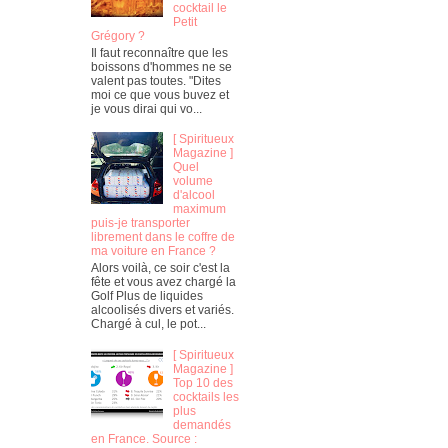
cocktail le
Petit
Grégory ?
Il faut reconnaître que les
boissons d'hommes ne se
valent pas toutes. "Dites
moi ce que vous buvez et
je vous dirai qui vo...
[ Spiritueux
Magazine ]
Quel
volume
d'alcool
maximum
puis-je transporter
librement dans le coffre de
ma voiture en France ?
Alors voilà, ce soir c'est la
fête et vous avez chargé la
Golf Plus de liquides
alcoolisés divers et variés.
Chargé à cul, le pot...
[ Spiritueux
Magazine ]
Top 10 des
cocktails les
plus
demandés
en France. Source :