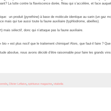
t? La lutte contre la flavéscence dorée, fléau qui s’accélère, et face auque
gique: un produit (pyrethine) à base de molécule identique au sarin (un gaz mo
nce mais qui tue aussi toute la faune auxiliaire (typhlodrome, abeilles).
) mais sélectif, donc qui n’attaque pas la faune auxiliaire.
bio » est plus nocif que le traitement chimique! Alors, que faut-il faire ? Que
tude absolue, nous avons décidé d’être raisonnable pour faire les grands vin
isonnée
,
Olivier Leflaive
,
spiritueux magazine
,
vitabella