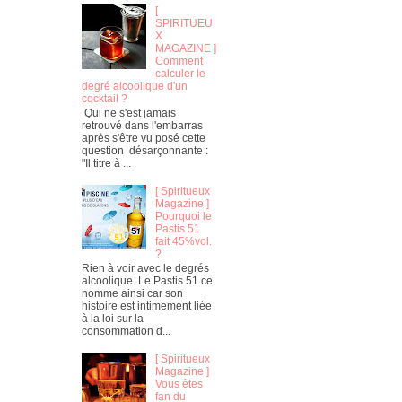
[
SPIRITUEU
X
MAGAZINE ]
Comment
calculer le
degré alcoolique d'un
cocktail ?
Qui ne s'est jamais
retrouvé dans l'embarras
après s'être vu posé cette
question désarçonnante :
"Il titre à ...
[ Spiritueux
Magazine ]
Pourquoi le
Pastis 51
fait 45%vol.
?
Rien à voir avec le degrés
alcoolique. Le Pastis 51 ce
nomme ainsi car son
histoire est intimement liée
à la loi sur la
consommation d...
[ Spiritueux
Magazine ]
Vous êtes
fan du