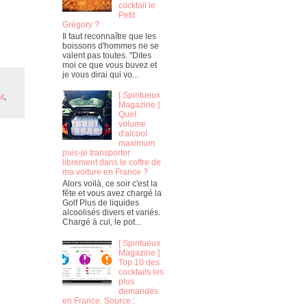
cocktail le
Petit
Grégory ?
Il faut reconnaître que les
boissons d'hommes ne se
valent pas toutes. "Dites
moi ce que vous buvez et
je vous dirai qui vo...
[ Spiritueux
it
,
Magazine ]
Quel
volume
d'alcool
maximum
puis-je transporter
librement dans le coffre de
ma voiture en France ?
Alors voilà, ce soir c'est la
fête et vous avez chargé la
Golf Plus de liquides
alcoolisés divers et variés.
Chargé à cul, le pot...
[ Spiritueux
Magazine ]
Top 10 des
cocktails les
plus
demandés
en France. Source :