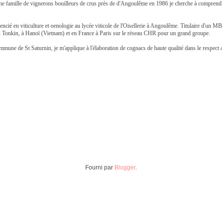
ne famille de vignerons bouilleurs de crus près de d'Angoulême en 1986 je cherche à comprendr
 Licencié en viticulture et oenologie au lycée viticole de l'Oisellerie à Angoulême. Titulaire d'
r au Tonkin, à Hanoï (Vietnam) et en France à Paris sur le réseau CHR pour un grand groupe.
mmune de St Saturnin, je m'applique à l'élaboration de cognacs de haute qualité dans le respect a
Fourni par
Blogger
.