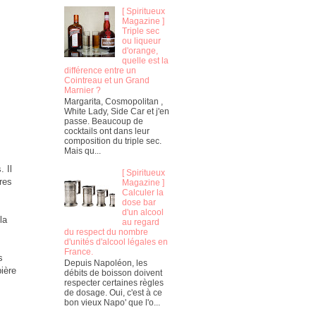
[ Spiritueux
Magazine ]
Triple sec
ou liqueur
d'orange,
quelle est la
différence entre un
Cointreau et un Grand
Marnier ?
Margarita, Cosmopolitan ,
White Lady, Side Car et j'en
passe. Beaucoup de
cocktails ont dans leur
composition du triple sec.
Mais qu...
 Il
[ Spiritueux
tres
Magazine ]
Calculer la
dose bar
d'un alcool
la
au regard
du respect du nombre
d'unités d'alcool légales en
France.
s
Depuis Napoléon, les
bière
débits de boisson doivent
respecter certaines règles
de dosage. Oui, c'est à ce
bon vieux Napo' que l'o...