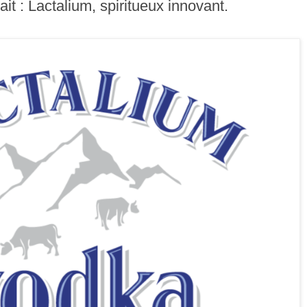
it : Lactalium, spiritueux innovant.