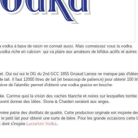
la vodka à base de raisin on connait aussi. Mais connaissez vous la vodka
odka riche en calcium qui va plaire aux amateurs de bifidus actifs et autres
quet. Oui oui oui le DG du 2nd GCC 1855 Gruaud Larose ne manque pas d'idées.
ait. Il faut 12000 litres de lait (et beaucoup de patience) pour obtenir 100 li
le cuivre de l'alambic permet d'obtenir une vodka grasse en bouche.
 idée. Comme quoi la vision des vaches blanche et noires sur lesquelles tombe 
uvent donner des idées. Stone & Charden seraient aux anges.
 mère patrie des distillats de qualité. Cette production originale est inspirée de
le petit lait pour obtenir une sorte de bière. Pour les grande occasions cette 
x dont s'inspire
Lactarium Vodka
.