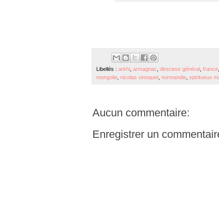
Libellés :
arkhi
,
armagnac
,
directeur général
,
france
mongolie
,
nicolas sinoquet
,
normandie
,
spiritueux 
Aucun commentaire:
Enregistrer un commentair