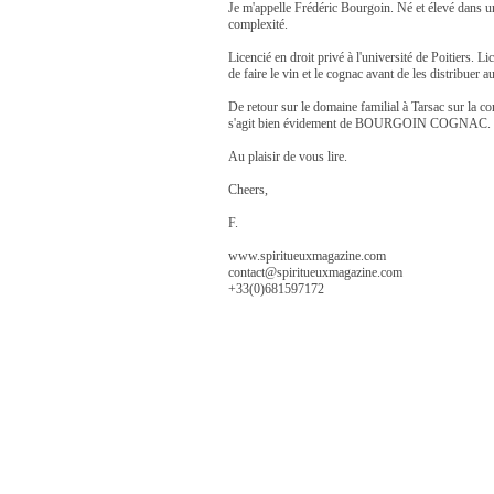
Je m'appelle Frédéric Bourgoin. Né et élevé dans u
complexité.
Licencié en droit privé à l'université de Poitiers.
de faire le vin et le cognac avant de les distribue
De retour sur le domaine familial à Tarsac sur la co
s'agit bien évidement de BOURGOIN COGNAC.
Au plaisir de vous lire.
Cheers,
F.
www.spiritueuxmagazine.com
contact@spiritueuxmagazine.com
+33(0)681597172