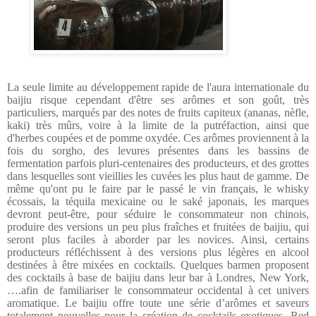
La seule limite au développement rapide de l'aura internationale du
baijiu risque cependant d'être ses arômes et son goût, très
particuliers, marqués par des notes de fruits capiteux (ananas, nèfle,
kaki) très mûrs, voire à la limite de la putréfaction, ainsi que
d'herbes coupées et de pomme oxydée. Ces arômes proviennent à la
fois du sorgho, des levures présentes dans les bassins de
fermentation parfois pluri-centenaires des producteurs, et des grottes
dans lesquelles sont vieillies les cuvées les plus haut de gamme. De
même qu'ont pu le faire par le passé le vin français, le whisky
écossais, la téquila mexicaine ou le saké japonais, les marques
devront peut-être, pour séduire le consommateur non chinois,
produire des versions un peu plus fraîches et fruitées de baijiu, qui
seront plus faciles à aborder par les novices. Ainsi, certains
producteurs réfléchissent à des versions plus légères en alcool
destinées à être mixées en cocktails. Quelques barmen proposent
des cocktails à base de baijiu dans leur bar à Londres, New York,
….afin de familiariser le consommateur occidental à cet univers
aromatique. Le baijiu offre toute une série d’arômes et saveurs
totalement nouvelles pour la création de cocktails exotiques. Red